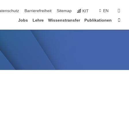
suc
atenschutz
Barrierefreiheit
Sitemap
EN
KIT
Star
Jobs
Lehre
Wissenstransfer
Publikationen